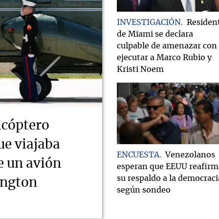
INVESTIGACIÓN
Residen
de Miami se declara
culpable de amenazar con
ejecutar a Marco Rubio y
Kristi Noem
icóptero
ue viajaba
ENCUESTA
Venezolanos
e un avión
esperan que EEUU reafirm
su respaldo a la democraci
ington
según sondeo