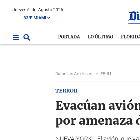
Jueves 6
de
Agosto 2026
83°F MIAMI
PORTADA
LO ÚLTIMO
FLORID
Diario las Américas
>
EEUU
TERROR
Evacúan avión
por amenaza 
NUEVA YORK.- El avión, que ya 