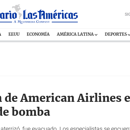
SI
A
EEUU
ECONOMÍA
AMÉRICA LATINA
DEPORTES
 de American Airlines 
de bomba
aterrizó, fue evacuado. Los especialistas se encuen