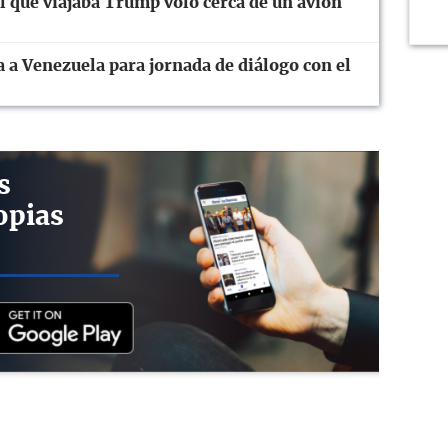
el que viajaba Trump voló cerca de un avión
 a Venezuela para jornada de diálogo con el
s
opias