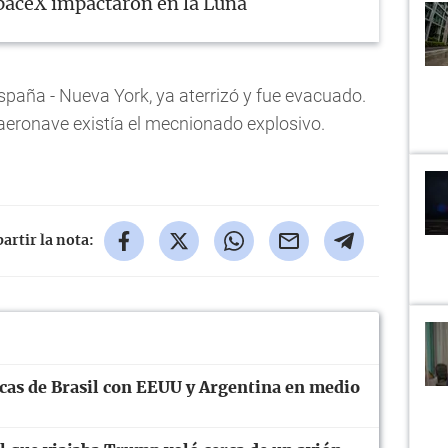
paceX impactaron en la Luna
España - Nueva York, ya aterrizó y fue evacuado.
a aeronave existía el mecnionado explosivo.
rtir la nota:
cas de Brasil con EEUU y Argentina en medio