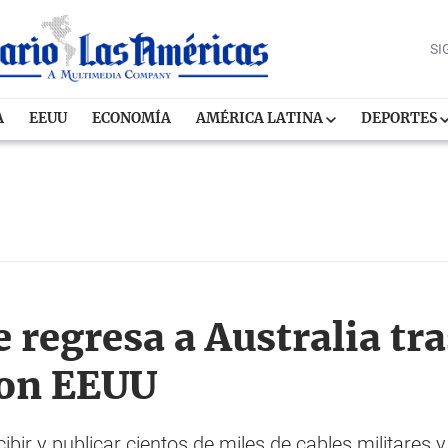
SI
A
EEUU
ECONOMÍA
AMÉRICA LATINA
DEPORTES
 regresa a Australia tras
 con EEUU
ir y publicar cientos de miles de cables militares y