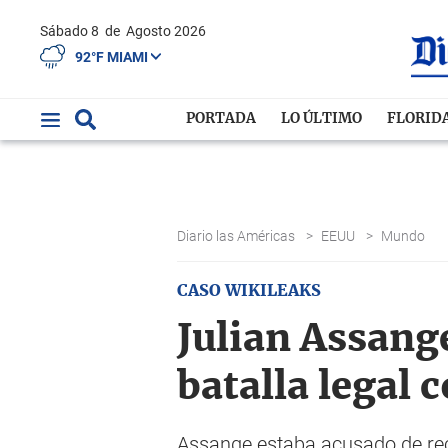
Sábado 8
de
Agosto 2026
92°F MIAMI
PORTADA
LO ÚLTIMO
FLORID
Diario las Américas
>
EEUU
>
Mundo
CASO WIKILEAKS
Julian Assange
batalla legal
Assange estaba acusado de recib