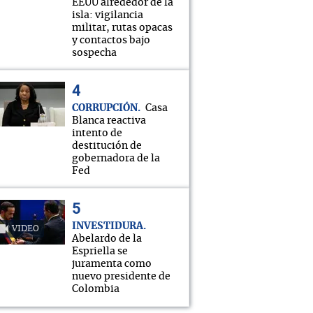
EEUU alrededor de la
isla: vigilancia
militar, rutas opacas
y contactos bajo
sospecha
CORRUPCIÓN
Casa
Blanca reactiva
intento de
destitución de
gobernadora de la
Fed
INVESTIDURA
VIDEO
Abelardo de la
Espriella se
juramenta como
nuevo presidente de
Colombia