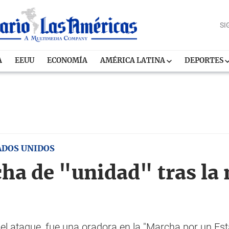
SI
A
EEUU
ECONOMÍA
AMÉRICA LATINA
DEPORTES
ADOS UNIDOS
ha de "unidad" tras la
 el ataque, fue una oradora en la "Marcha por un E