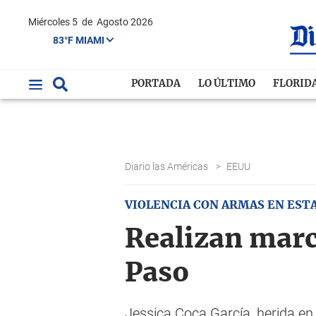
Miércoles 5
de
Agosto 2026
83°F MIAMI
PORTADA
LO ÚLTIMO
FLORID
Diario las Américas
>
EEUU
VIOLENCIA CON ARMAS EN EST
Realizan marc
Paso
Jessica Coca García, herida en