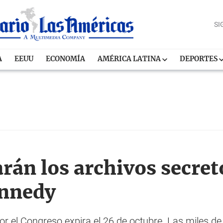
SI
A
EEUU
ECONOMÍA
AMÉRICA LATINA
DEPORTES
arán los archivos secret
ennedy
or el Congreso expira el 26 de octubre. Las miles 