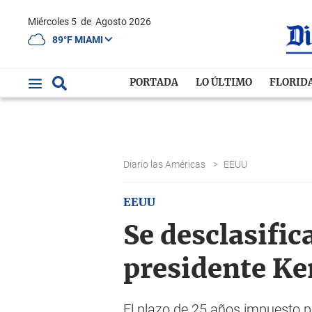
Miércoles 5
de
Agosto 2026
89°F MIAMI
PORTADA
LO ÚLTIMO
FLORID
Diario las Américas
>
EEUU
EEUU
Se desclasific
presidente K
El plazo de 25 años impuesto p