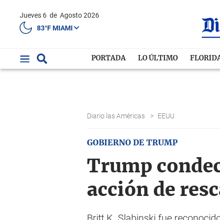
Jueves 6
de
Agosto 2026
83°F MIAMI
PORTADA
LO ÚLTIMO
FLORID
Diario las Américas
>
EEUU
GOBIERNO DE TRUMP
Trump condeco
acción de res
Britt K. Slabinski fue reconocid