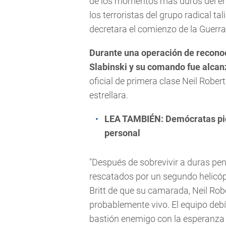
de los momentos más duros del enf
los terroristas del grupo radical 
decretara el comienzo de la Guerra 
Durante una operación de reconoc
Slabinski y su comando fue alca
oficial de primera clase Neil Robe
estrellara.
LEA TAMBIÉN:
Demócratas pi
personal
"Después de sobrevivir a duras pena
rescatados por un segundo helicóp
Britt de que su camarada, Neil Rob
probablemente vivo. El equipo debía
bastión enemigo con la esperanza 