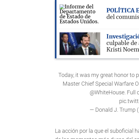
POLÍTICA 
del comunis
Investigaci
culpable de
Kristi Noe
Today, it was my great honor to 
Master Chief Special Warfare Op
@WhiteHouse
. Full
pic.twi
— Donald J. Trump
La acción por la que el suboficial 