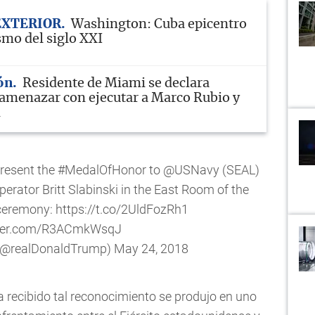
EXTERIOR
Washington: Cuba epicentro
mo del siglo XXI
ón
Residente de Miami se declara
 amenazar con ejecutar a Marco Rubio y
m
present the
#MedalOfHonor
to
@USNavy
(SEAL)
erator Britt Slabinski in the East Room of the
 ceremony:
https://t.co/2UldFozRh1
tter.com/R3ACmkWsqJ
 (@realDonaldTrump)
May 24, 2018
ha recibido tal reconocimiento se produjo en uno