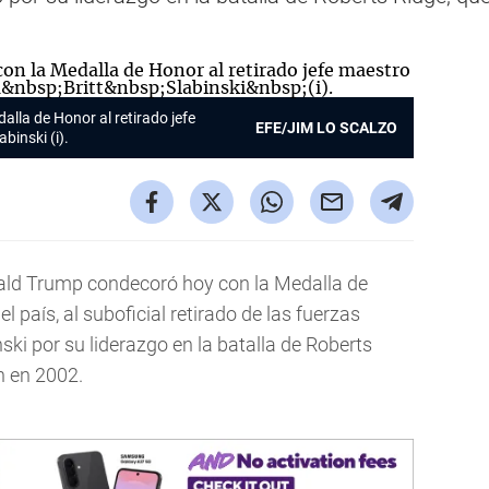
lla de Honor al retirado jefe
EFE/JIM LO SCALZO
binski (i).
nald Trump condecoró hoy con la Medalla de
el país, al suboficial retirado de las fuerzas
nski por su liderazgo en la batalla de Roberts
n en 2002.