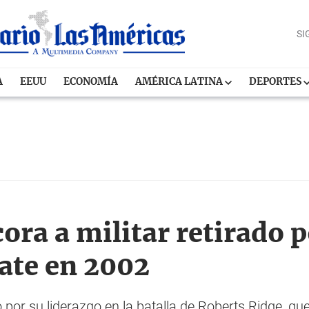
SI
A
EEUU
ECONOMÍA
AMÉRICA LATINA
DEPORTES
ra a militar retirado p
cate en 2002
o por su liderazgo en la batalla de Roberts Ridge, qu