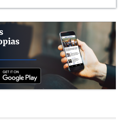
s
opias