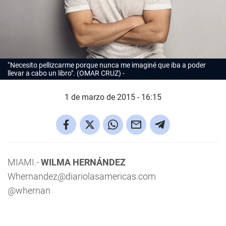
“Necesito pellizcarme porque nunca me imaginé que iba a poder
llevar a cabo un libro". (OMAR CRUZ)
1 de marzo de 2015 - 16:15
MIAMI.-
WILMA HERNÁNDEZ
Whernandez@diariolasamericas.com
@whernan