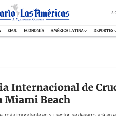
SI
A
EEUU
ECONOMÍA
AMÉRICA LATINA
DEPORTES
ria Internacional de Cr
en Miami Beach
 el más importante en su sector, se desarrollará en 