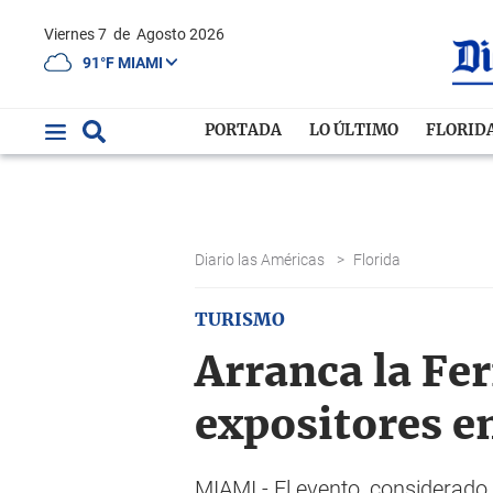
Viernes 7
de
Agosto 2026
91°F MIAMI
PORTADA
LO ÚLTIMO
FLORID
Diario las Américas
>
Florida
TURISMO
Arranca la Fe
expositores 
MIAMI.- El evento, considerado