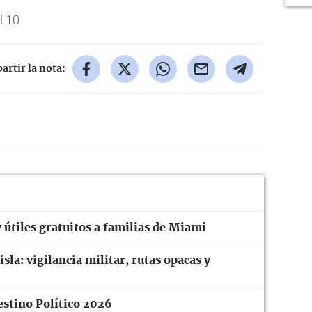
l 10
rtir la nota:
útiles gratuitos a familias de Miami
sla: vigilancia militar, rutas opacas y
estino Político 2026