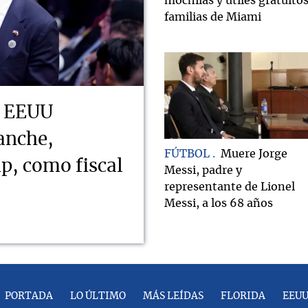
mochilas y útiles gratuitos
familias de Miami
e EEUU
anche,
FÚTBOL
Muere Jorge
, como fiscal
Messi, padre y
representante de Lionel
Messi, a los 68 años
PORTADA
LO ÚLTIMO
MÁS LEÍDAS
FLORIDA
EEU