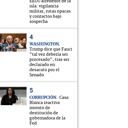
EEUU alrededor de la
isla: vigilancia
militar, rutas opacas
y contactos bajo
sospecha
WASHINGTON
Trump dice que Fauci
"tal vez debería ser
procesado", tras ser
declarado en
desacato por el
Senado
CORRUPCIÓN
Casa
Blanca reactiva
intento de
destitución de
gobernadora de la
Fed