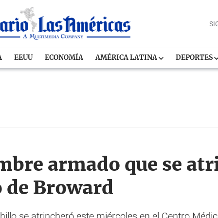
SI
A
EEUU
ECONOMÍA
AMÉRICA LATINA
DEPORTES
mbre armado que se atr
o de Broward
lo se atrincheró este miércoles en el Centro Médic