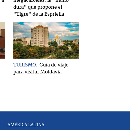
 a
megacárceles: la "mano
dura" que propone el
"Tigre" de la Espriella
TURISMO
Guía de viaje
para visitar Moldavia
U
AMÉRICA LATINA