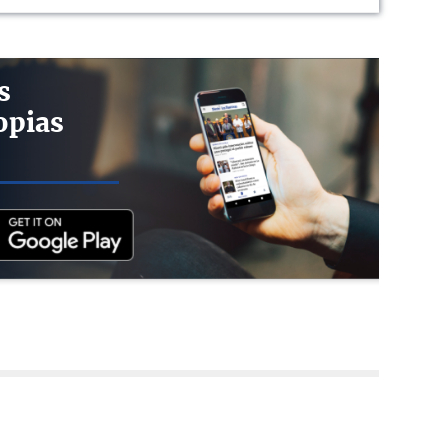
s
opias