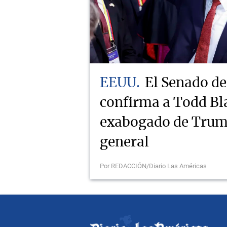
EEUU
El Senado d
confirma a Todd Bl
exabogado de Trump
general
Por REDACCIÓN/Diario Las Américas