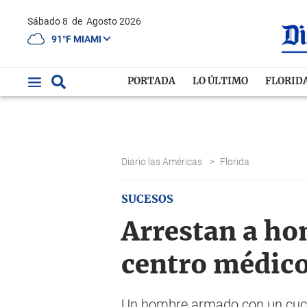
Sábado 8
de
Agosto 2026
91°F MIAMI
PORTADA
LO ÚLTIMO
FLORID
Diario las Américas
>
Florida
SUCESOS
Arrestan a ho
centro médic
Un hombre armado con un cuchil