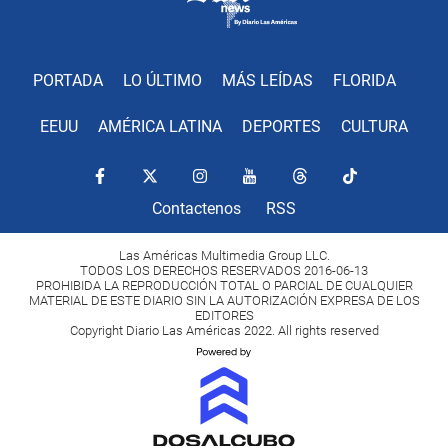
PORTADA
LO ÚLTIMO
MÁS LEÍDAS
FLORIDA
EEUU
AMÉRICA LATINA
DEPORTES
CULTURA
Contactenos
RSS
Las Américas Multimedia Group LLC.
TODOS LOS DERECHOS RESERVADOS 2016-06-13
PROHIBIDA LA REPRODUCCIÓN TOTAL O PARCIAL DE CUALQUIER
MATERIAL DE ESTE DIARIO SIN LA AUTORIZACIÓN EXPRESA DE LOS
EDITORES
Copyright Diario Las Américas 2022. All rights reserved