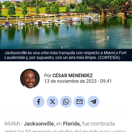
Jacksonville es una urbe más tranquila con respecto a Miami o Fort
Lauderdale y, por supuesto, con un aire más limpio. (CORTESÍA)
Por
CÉSAR MENÉNDEZ
13 de noviembre de 2023 - 09:41
MIAMI.-
Jacksonville,
en
Florida,
fue nombrada
entre las 50 mejores ciudades del mundo para visitar