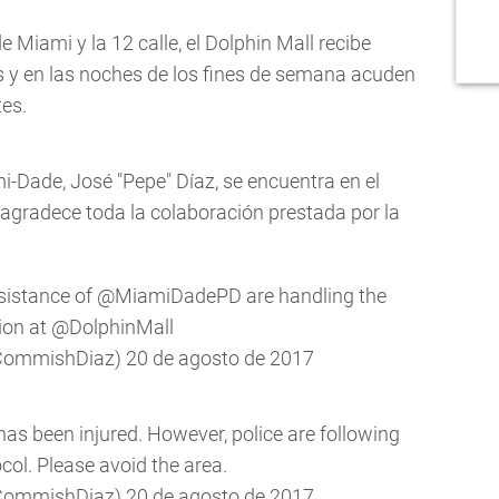
 Miami y la 12 calle, el Dolphin Mall recibe
s y en las noches de los fines de semana acuden
tes.
-Dade, José "Pepe" Díaz, se encuentra en el
e agradece toda la colaboración prestada por la
sistance of
@MiamiDadePD
are handling the
ion at
@DolphinMall
@CommishDiaz)
20 de agosto de 2017
has been injured. However, police are following
col. Please avoid the area.
@CommishDiaz)
20 de agosto de 2017