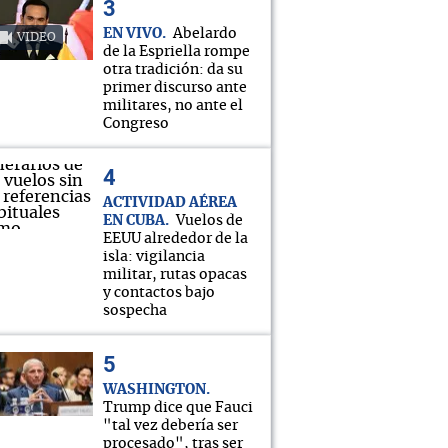
EN VIVO
Abelardo
VIDEO
de la Espriella rompe
otra tradición: da su
primer discurso ante
militares, no ante el
Congreso
ACTIVIDAD AÉREA
EN CUBA
Vuelos de
EEUU alrededor de la
isla: vigilancia
militar, rutas opacas
y contactos bajo
sospecha
WASHINGTON
Trump dice que Fauci
"tal vez debería ser
procesado", tras ser