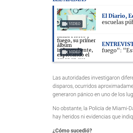
El Diario, 
escuelas pú
VIDEO
ENTREVIS
fuego": "Est
VIDEO
Las autoridades investigaron difer
disparos, ocurridos aproximadament
generaron pánico en uno de los lu
No obstante, la Policía de Miami-
hay heridos ni evidencias que indiq
¿Cómo sucedió?