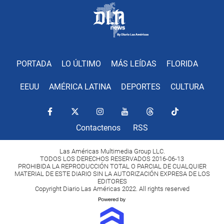
PORTADA
LO ÚLTIMO
MÁS LEÍDAS
FLORIDA
EEUU
AMÉRICA LATINA
DEPORTES
CULTURA
Contactenos
RSS
Las Américas Multimedia Group LLC.
TODOS LOS DERECHOS RESERVADOS 2016-06-13
PROHIBIDA LA REPRODUCCIÓN TOTAL O PARCIAL DE CUALQUIER
MATERIAL DE ESTE DIARIO SIN LA AUTORIZACIÓN EXPRESA DE LOS
EDITORES
Copyright Diario Las Américas 2022. All rights reserved