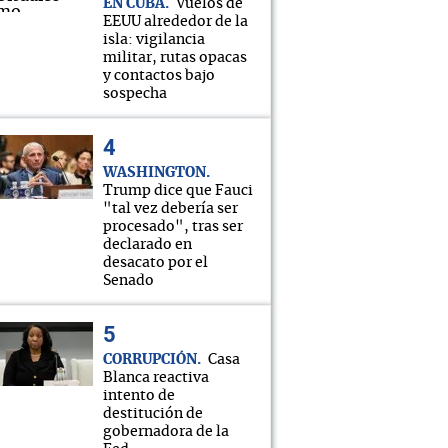
EN CUBA
Vuelos de
EEUU alrededor de la
isla: vigilancia
militar, rutas opacas
y contactos bajo
sospecha
WASHINGTON
Trump dice que Fauci
"tal vez debería ser
procesado", tras ser
declarado en
desacato por el
Senado
CORRUPCIÓN
Casa
Blanca reactiva
intento de
destitución de
gobernadora de la