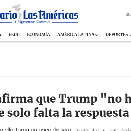
SI
A
EEUU
ECONOMÍA
AMÉRICA LATINA
DEPORTES
afirma que Trump "no h
 solo falta la respuesta
ello, toma un poco de tiempo recibir una respuesta (