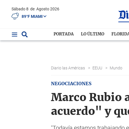
Sábado 8
de
Agosto 2026
89°F MIAMI
PORTADA
LO ÚLTIMO
FLORID
Diario las Américas
>
EEUU
>
Mundo
NEGOCIACIONES
Marco Rubio 
acuerdo" y que
"Todavía estamos trabajando en 