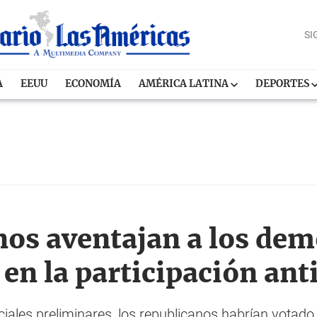
SI
A
EEUU
ECONOMÍA
AMÉRICA LATINA
DEPORTES
nos aventajan a los dem
en la participación ant
ciales preliminares, los republicanos habrían votado