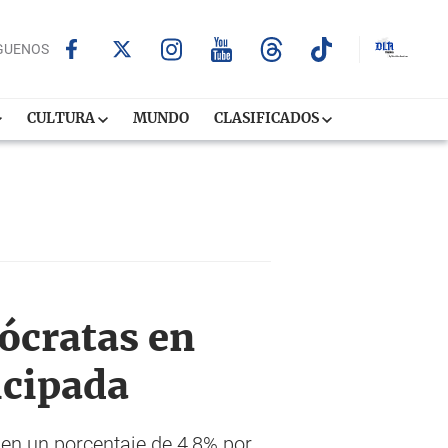
GUENOS
CULTURA
MUNDO
CLASIFICADOS
ócratas en
icipada
 en un porcentaje de 4,8% por