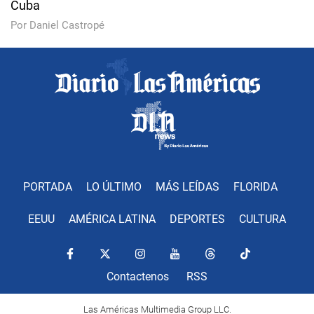
Cuba
Por Daniel Castropé
PORTADA
LO ÚLTIMO
MÁS LEÍDAS
FLORIDA
EEUU
AMÉRICA LATINA
DEPORTES
CULTURA
Contactenos
RSS
Las Américas Multimedia Group LLC.