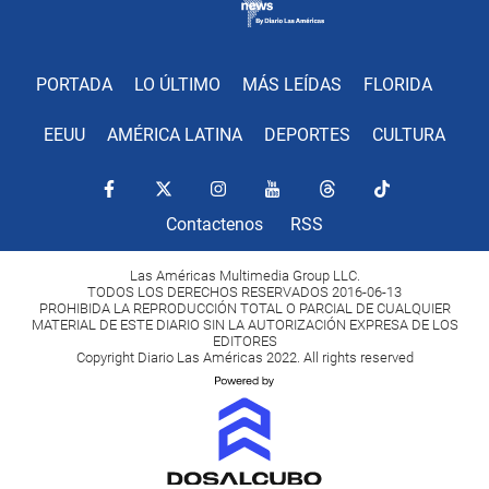
PORTADA
LO ÚLTIMO
MÁS LEÍDAS
FLORIDA
EEUU
AMÉRICA LATINA
DEPORTES
CULTURA
Contactenos
RSS
Las Américas Multimedia Group LLC.
TODOS LOS DERECHOS RESERVADOS 2016-06-13
PROHIBIDA LA REPRODUCCIÓN TOTAL O PARCIAL DE CUALQUIER
MATERIAL DE ESTE DIARIO SIN LA AUTORIZACIÓN EXPRESA DE LOS
EDITORES
Copyright Diario Las Américas 2022. All rights reserved