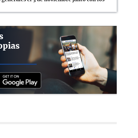
s
opias