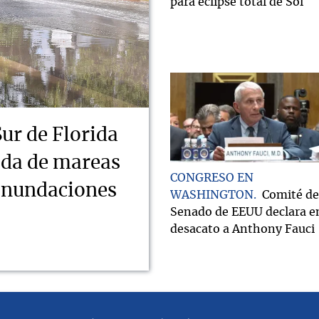
para eclipse total de Sol
Sur de Florida
ada de mareas
CONGRESO EN
 inundaciones
WASHINGTON
Comité de
Senado de EEUU declara e
desacato a Anthony Fauci