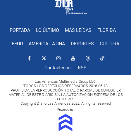
PORTADA
LO ÚLTIMO
MÁS LEÍDAS
FLORIDA
EEUU
AMÉRICA LATINA
DEPORTES
CULTURA
Contactenos
RSS
Las Américas Multimedia Group LLC.
TODOS LOS DERECHOS RESERVADOS 2016-06-13
PROHIBIDA LA REPRODUCCIÓN TOTAL O PARCIAL DE CUALQUIER
MATERIAL DE ESTE DIARIO SIN LA AUTORIZACIÓN EXPRESA DE LOS
EDITORES
Copyright Diario Las Américas 2022. All rights reserved