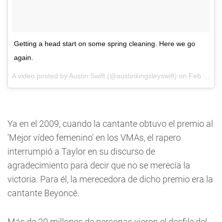
Getting a head start on some spring cleaning. Here we go
again.
A video posted by Austin Swift (@austinkingsleyswift) on
Feb 11, 2016 at 4:17pm PST
Ya en el 2009, cuando la cantante obtuvo el premio al
'Mejor vídeo femenino' en los VMAs, el rapero
interrumpió a Taylor en su discurso de
agradecimiento para decir que no se merecía la
victoria. Para él, la merecedora de dicho premio era la
cantante Beyoncé.
Más de 20 millones de personas vieron el desfile del