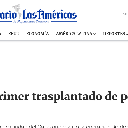
SI
A
EEUU
ECONOMÍA
AMÉRICA LATINA
DEPORTES
primer trasplantado de p
rg de Ciudad del Cabo que realizó la operación, And