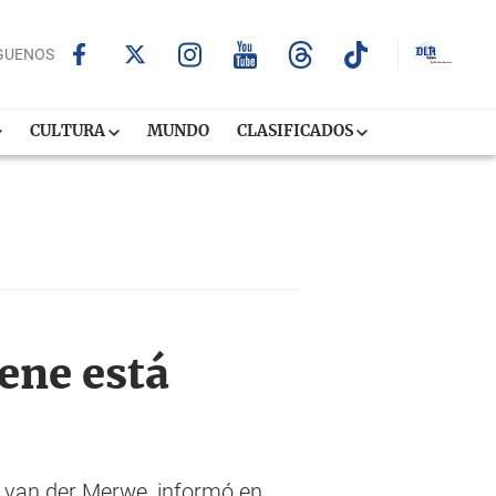
GUENOS
CULTURA
MUNDO
CLASIFICADOS
ene está
re van der Merwe, informó en