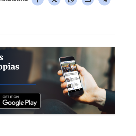
s
opias