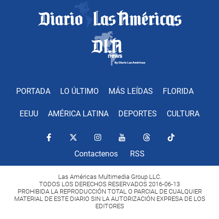
PORTADA
LO ÚLTIMO
MÁS LEÍDAS
FLORIDA
EEUU
AMÉRICA LATINA
DEPORTES
CULTURA
Contactenos
RSS
Las Américas Multimedia Group LLC.
TODOS LOS DERECHOS RESERVADOS 2016-06-13
PROHIBIDA LA REPRODUCCIÓN TOTAL O PARCIAL DE CUALQUIER
MATERIAL DE ESTE DIARIO SIN LA AUTORIZACIÓN EXPRESA DE LOS
EDITORES
Copyright Diario Las Américas 2022. All rights reserved