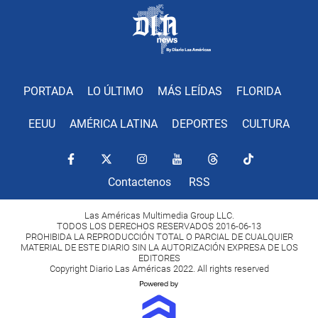
PORTADA
LO ÚLTIMO
MÁS LEÍDAS
FLORIDA
EEUU
AMÉRICA LATINA
DEPORTES
CULTURA
Contactenos
RSS
Las Américas Multimedia Group LLC.
TODOS LOS DERECHOS RESERVADOS 2016-06-13
PROHIBIDA LA REPRODUCCIÓN TOTAL O PARCIAL DE CUALQUIER
MATERIAL DE ESTE DIARIO SIN LA AUTORIZACIÓN EXPRESA DE LOS
EDITORES
Copyright Diario Las Américas 2022. All rights reserved