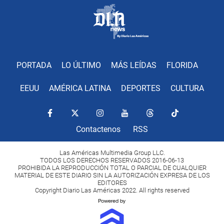
PORTADA
LO ÚLTIMO
MÁS LEÍDAS
FLORIDA
EEUU
AMÉRICA LATINA
DEPORTES
CULTURA
Contactenos
RSS
Las Américas Multimedia Group LLC.
TODOS LOS DERECHOS RESERVADOS 2016-06-13
PROHIBIDA LA REPRODUCCIÓN TOTAL O PARCIAL DE CUALQUIER
MATERIAL DE ESTE DIARIO SIN LA AUTORIZACIÓN EXPRESA DE LOS
EDITORES
Copyright Diario Las Américas 2022. All rights reserved