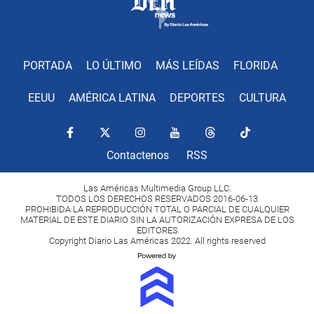
PORTADA
LO ÚLTIMO
MÁS LEÍDAS
FLORIDA
EEUU
AMÉRICA LATINA
DEPORTES
CULTURA
Contactenos
RSS
Las Américas Multimedia Group LLC.
TODOS LOS DERECHOS RESERVADOS 2016-06-13
PROHIBIDA LA REPRODUCCIÓN TOTAL O PARCIAL DE CUALQUIER
MATERIAL DE ESTE DIARIO SIN LA AUTORIZACIÓN EXPRESA DE LOS
EDITORES
Copyright Diario Las Américas 2022. All rights reserved