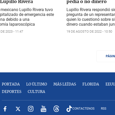
 Lupillo Rivera
pedía o no dinero
 mexicano Lupillo Rivera tuvo
Lupillo Rivera respondió si
pitalizado de emergencia este
pregunta de un representan
ana debido a una
quien lo cuestionó sobre si
omía laparoscópica
dinero cuando estaban jun
DE 2023 - 11:47
19 DE AGOSTO DE 2022 - 10:50
PÁGI
PORTADA
LO ÚLTIMO
MÁS LEÍDAS
FLORIDA
EEU
DEPORTES
CULTURA
CONTACTENOS
RSS