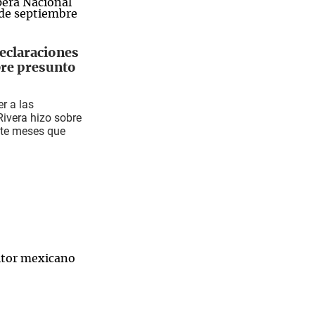
declaraciones
bre presunto
r a las
Rivera hizo sobre
ete meses que