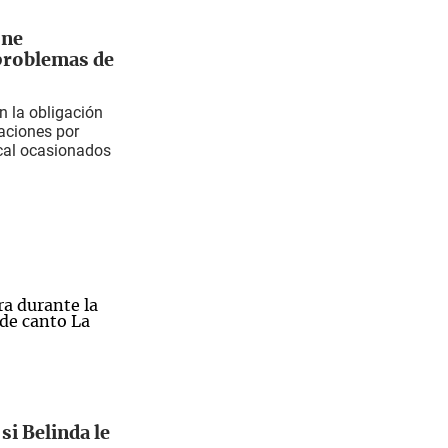
one
problemas de
en la obligación
aciones por
cal ocasionados
si Belinda le