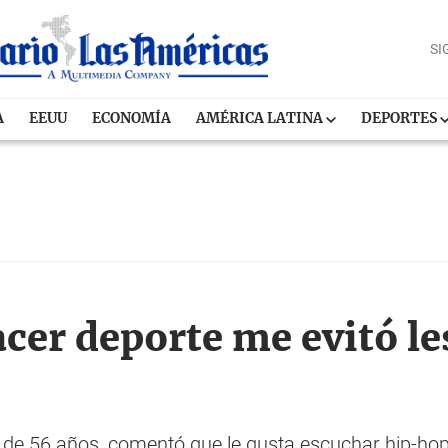
SI
A
EEUU
ECONOMÍA
AMÉRICA LATINA
DEPORTES
er deporte me evitó le
 de 56 años, comentó que le gusta escuchar hip-ho