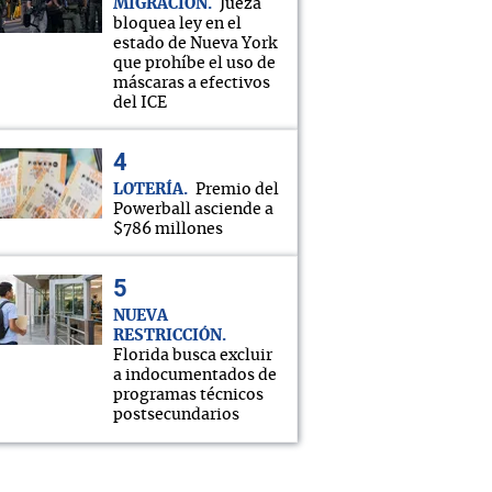
MIGRACIÓN
Jueza
bloquea ley en el
estado de Nueva York
que prohíbe el uso de
máscaras a efectivos
del ICE
LOTERÍA
Premio del
Powerball asciende a
$786 millones
NUEVA
RESTRICCIÓN
Florida busca excluir
a indocumentados de
programas técnicos
postsecundarios