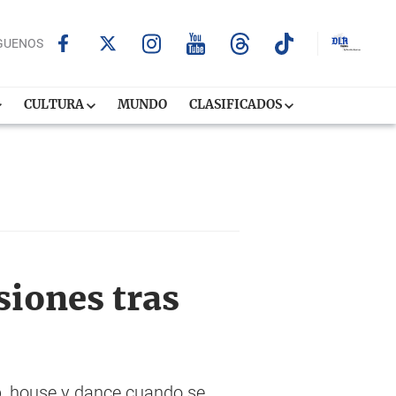
GUENOS
CULTURA
MUNDO
CLASIFICADOS
siones tras
p, house y dance cuando se