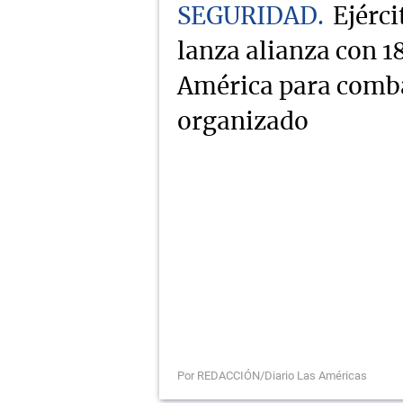
SEGURIDAD
Ejérc
lanza alianza con 1
América para comba
organizado
Por REDACCIÓN/Diario Las Américas