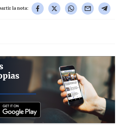
rtir la nota:
s
opias