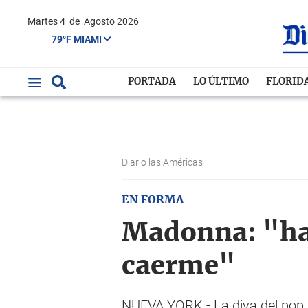
Martes 4
de
Agosto 2026
79°F MIAMI
PORTADA
LO ÚLTIMO
FLORID
Diario las Américas
EN FORMA
Madonna: "hac
caerme"
NUEVA YORK.- La diva del pop,