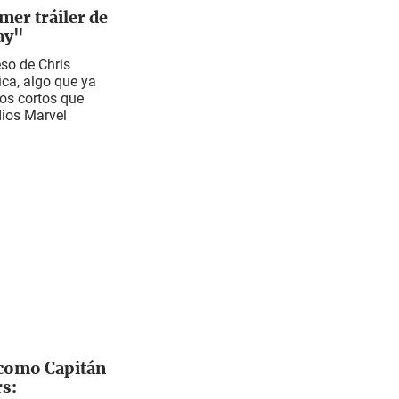
mer tráiler de
ay"
reso de Chris
ca, algo que ya
os cortos que
dios Marvel
 como Capitán
s: