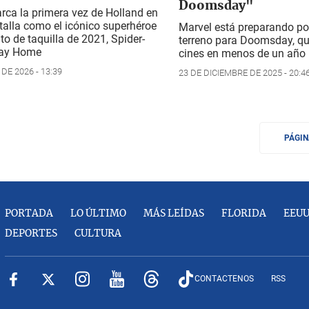
Doomsday"
rca la primera vez de Holland en
talla como el icónico superhéroe
Marvel está preparando po
ito de taquilla de 2021,
Spider-
terreno para Doomsday, que
ay Home
cines en menos de un año
DE 2026 - 13:39
23 DE DICIEMBRE DE 2025 - 20:4
PÁGI
PORTADA
LO ÚLTIMO
MÁS LEÍDAS
FLORIDA
EEU
DEPORTES
CULTURA
CONTACTENOS
RSS