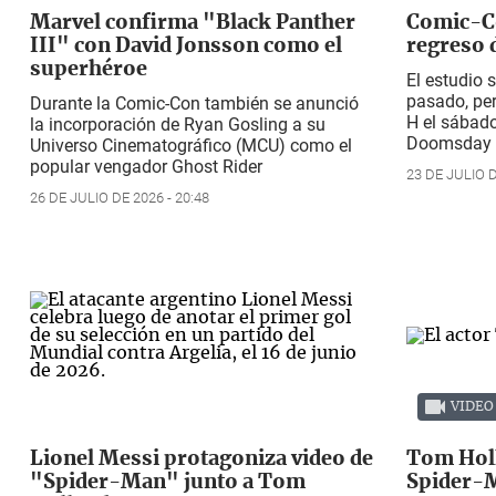
Marvel confirma "Black Panther
Comic-Co
III" con David Jonsson como el
regreso 
superhéroe
El estudio 
pasado, per
Durante la Comic-Con también se anunció
H el sábad
la incorporación de Ryan Gosling a su
Doomsday
Universo Cinematográfico (MCU) como el
popular vengador
Ghost Rider
23 DE JULIO D
26 DE JULIO DE 2026 - 20:48
VIDEO
Lionel Messi protagoniza video de
Tom Hol
"Spider-Man" junto a Tom
Spider-