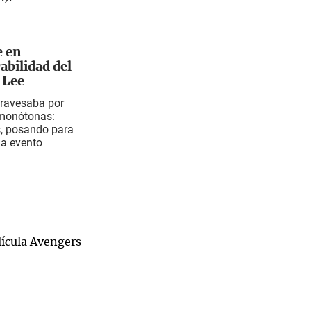
e en
abilidad del
 Lee
travesaba por
 monótonas:
s, posando para
 a evento