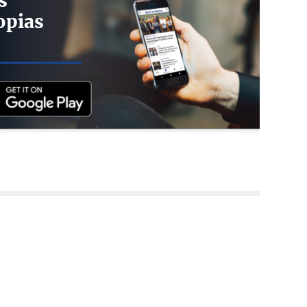
s
opias