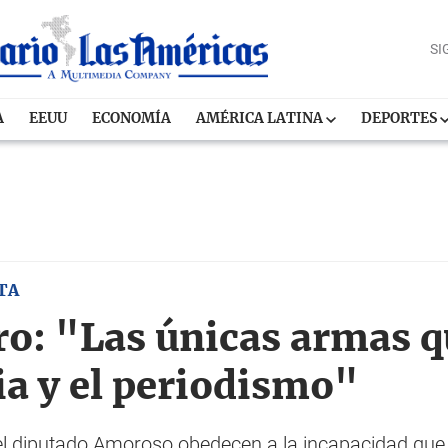
SI
A
EEUU
ECONOMÍA
AMÉRICA LATINA
DEPORTES
TA
ro: "Las únicas armas 
ia y el periodismo"
l diputado Amoroso obedecen a la incapacidad que ti