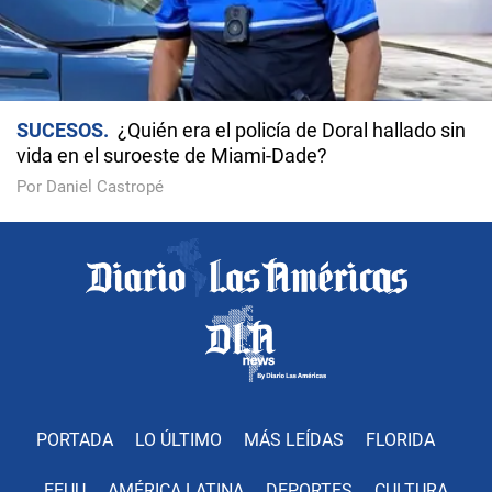
SUCESOS
¿Quién era el policía de Doral hallado sin
vida en el suroeste de Miami-Dade?
Por Daniel Castropé
PORTADA
LO ÚLTIMO
MÁS LEÍDAS
FLORIDA
EEUU
AMÉRICA LATINA
DEPORTES
CULTURA