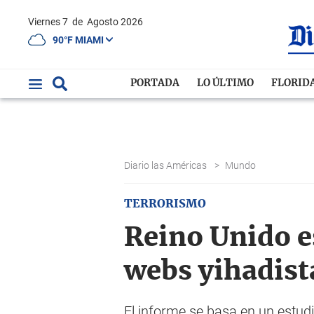
Viernes 7
de
Agosto 2026
90°F MIAMI
PORTADA
LO ÚLTIMO
FLORID
Diario las Américas
>
Mundo
TERRORISMO
Reino Unido es
webs yihadist
El informe se basa en un estud