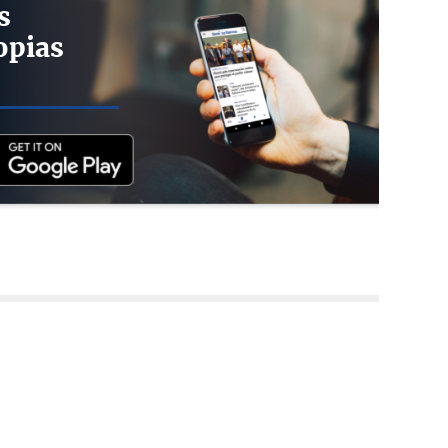
s
opias