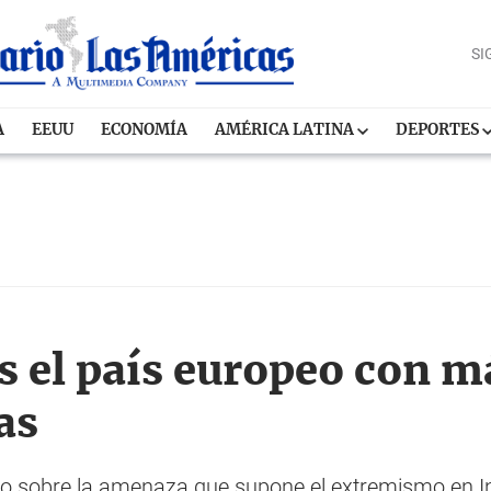
SI
A
EEUU
ECONOMÍA
AMÉRICA LATINA
DEPORTES
 el país europeo con má
as
io sobre la amenaza que supone el extremismo en In