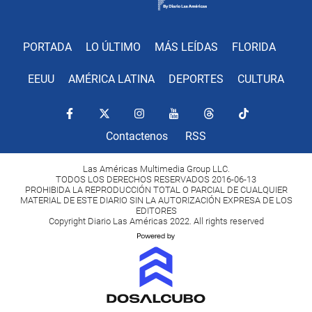
PORTADA
LO ÚLTIMO
MÁS LEÍDAS
FLORIDA
EEUU
AMÉRICA LATINA
DEPORTES
CULTURA
Contactenos
RSS
Las Américas Multimedia Group LLC.
TODOS LOS DERECHOS RESERVADOS 2016-06-13
PROHIBIDA LA REPRODUCCIÓN TOTAL O PARCIAL DE CUALQUIER
MATERIAL DE ESTE DIARIO SIN LA AUTORIZACIÓN EXPRESA DE LOS
EDITORES
Copyright Diario Las Américas 2022. All rights reserved