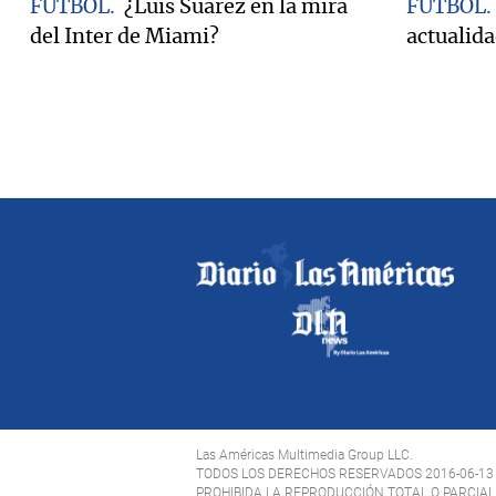
FÚTBOL
¿Luis Suárez en la mira
FÚTBOL
del Inter de Miami?
actualid
Las Américas Multimedia Group LLC.
TODOS LOS DERECHOS RESERVADOS 2016-06-13
PROHIBIDA LA REPRODUCCIÓN TOTAL O PARCIAL 