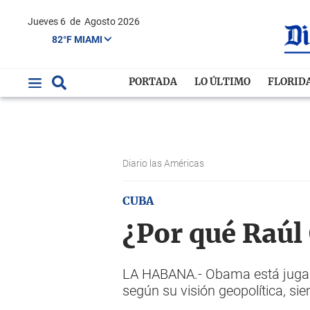
Jueves 6
de
Agosto 2026
82°F MIAMI
PORTADA
LO ÚLTIMO
FLORID
Diario las Américas
CUBA
¿Por qué Raúl 
LA HABANA.- Obama está jugand
según su visión geopolítica, s