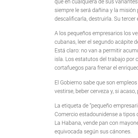
que en cualquiera de sus variantes (p
siempre le será dañina y la misión p
descalificarla, destruirla. Su terce
A los pequeños empresarios los ve
cubanas, leer el segundo acápite d
Está claro: no van a permitir acum
isla. Los estatutos del trabajo po
cortafuegos para frenar el enrique
El Gobierno sabe que son empleos y
vestirse, beber cerveza y, si acaso
La etiqueta de “pequeño empresari
Comercio estadounidense a tipos co
La Habana, vende pan con mayones
equivocada según sus cánones.