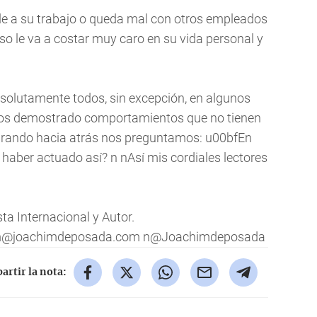
de a su trabajo o queda mal con otros empleados
eso le va a costar muy caro en su vida personal y
bsolutamente todos, sin excepción, en algunos
os demostrado comportamientos que no tienen
 mirando hacia atrás nos preguntamos: u00bfEn
haber actuado así? n nAsí mis cordiales lectores
a Internacional y Autor.
m@joachimdeposada.com
n@Joachimdeposada
rtir la nota: