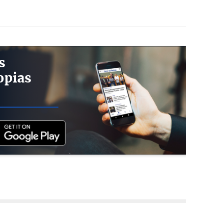
s
opias