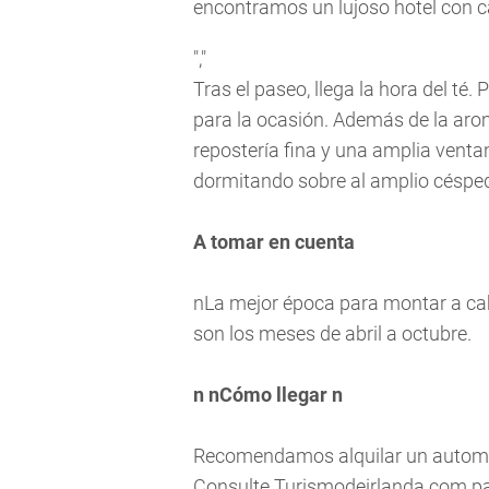
encontramos un lujoso hotel con ca
","
Tras el paseo, llega la hora del té
para la ocasión. Además de la aro
repostería fina y una amplia venta
dormitando sobre al amplio céspe
A tomar en cuenta
nLa mejor época para montar a caba
son los meses de abril a octubre.
n nCómo llegar n
Recomendamos alquilar un automóvi
Consulte Turismodeirlanda.com pa