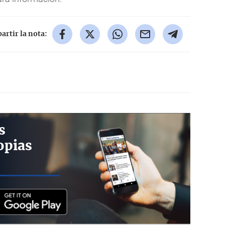
rtir la nota:
s
opias