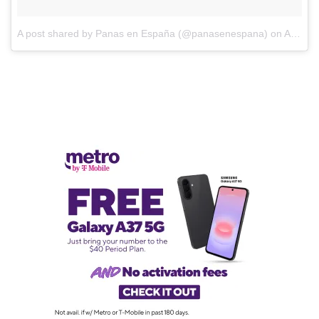
A post shared by Panas en España (@panasenespana)
on
Aug 1, 2017 at 3:09pm PDT