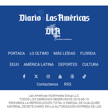
PORTADA
LO ÚLTIMO
MÁS LEÍDAS
FLORIDA
EEUU
AMÉRICA LATINA
DEPORTES
CULTURA
Contactenos
RSS
Las Américas Multimedia Group LLC.
TODOS LOS DERECHOS RESERVADOS 2016-06-13
PROHIBIDA LA REPRODUCCIÓN TOTAL O PARCIAL DE CUALQUIER
MATERIAL DE ESTE DIARIO SIN LA AUTORIZACIÓN EXPRESA DE LOS