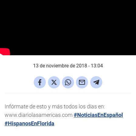
13 de noviembre de 2018 - 13:04
Infórmate de esto y más todos los días en:
www.diariolasamericas.com
#NoticiasEnEspañol
#HispanosEnFlorida