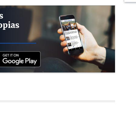
s
opias