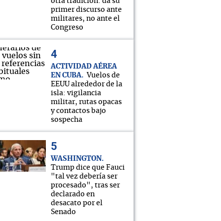
otra tradición: da su
primer discurso ante
militares, no ante el
Congreso
ACTIVIDAD AÉREA
EN CUBA
Vuelos de
EEUU alrededor de la
isla: vigilancia
militar, rutas opacas
y contactos bajo
sospecha
WASHINGTON
Trump dice que Fauci
"tal vez debería ser
procesado", tras ser
declarado en
desacato por el
Senado