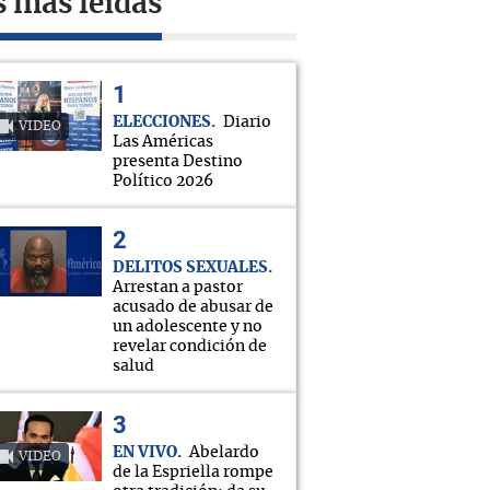
s más leídas
ELECCIONES
Diario
VIDEO
Las Américas
presenta Destino
Político 2026
DELITOS SEXUALES
Arrestan a pastor
acusado de abusar de
un adolescente y no
revelar condición de
salud
EN VIVO
Abelardo
VIDEO
de la Espriella rompe