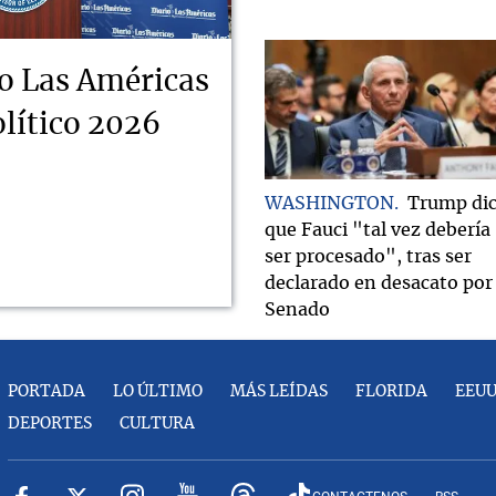
o Las Américas
lítico 2026
WASHINGTON
Trump di
que Fauci "tal vez debería
ser procesado", tras ser
declarado en desacato por 
Senado
PORTADA
LO ÚLTIMO
MÁS LEÍDAS
FLORIDA
EEU
DEPORTES
CULTURA