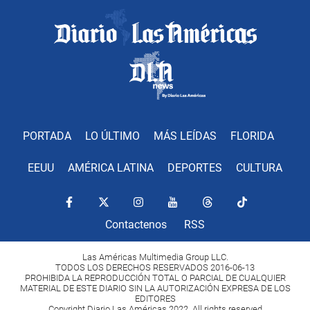
PORTADA
LO ÚLTIMO
MÁS LEÍDAS
FLORIDA
EEUU
AMÉRICA LATINA
DEPORTES
CULTURA
Contactenos
RSS
Las Américas Multimedia Group LLC.
TODOS LOS DERECHOS RESERVADOS 2016-06-13
PROHIBIDA LA REPRODUCCIÓN TOTAL O PARCIAL DE CUALQUIER
MATERIAL DE ESTE DIARIO SIN LA AUTORIZACIÓN EXPRESA DE LOS
EDITORES
Copyright Diario Las Américas 2022. All rights reserved