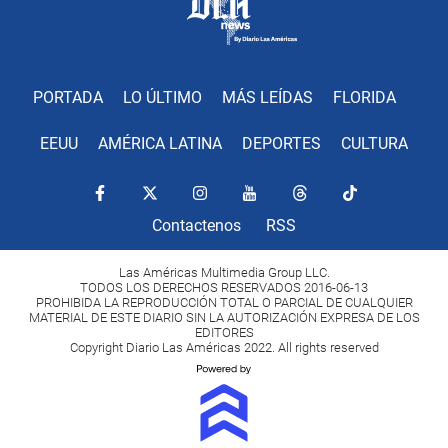
PORTADA
LO ÚLTIMO
MÁS LEÍDAS
FLORIDA
EEUU
AMÉRICA LATINA
DEPORTES
CULTURA
Contactenos
RSS
Las Américas Multimedia Group LLC.
TODOS LOS DERECHOS RESERVADOS 2016-06-13
PROHIBIDA LA REPRODUCCIÓN TOTAL O PARCIAL DE CUALQUIER
MATERIAL DE ESTE DIARIO SIN LA AUTORIZACIÓN EXPRESA DE LOS
EDITORES
Copyright Diario Las Américas 2022. All rights reserved