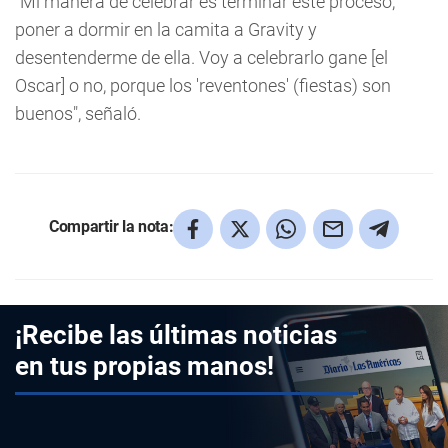
"Mi manera de celebrar es terminar este proceso,
poner a dormir en la camita a Gravity y
desentenderme de ella. Voy a celebrarlo gane [el
Oscar] o no, porque los 'reventones' (fiestas) son
buenos", señaló.
Compartir la nota:
¡Recibe las últimas noticias
en tus propias manos!