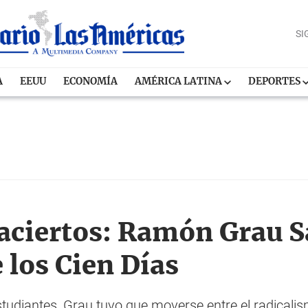
SI
A
EEUU
ECONOMÍA
AMÉRICA LATINA
DEPORTES
saciertos: Ramón Grau 
 los Cien Días
studiantes, Grau tuvo que moverse entre el radicalis