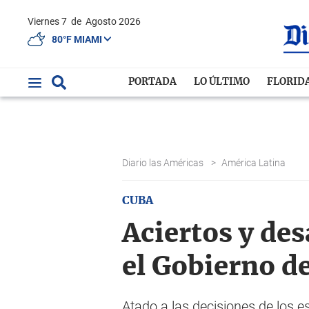
Viernes 7
de
Agosto 2026
80°F MIAMI
PORTADA
LO ÚLTIMO
FLORID
Diario las Américas
>
América Latina
CUBA
Aciertos y de
el Gobierno de
Atado a las decisiones de los e