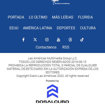
PORTADA
LO ÚLTIMO
MÁS LEÍDAS
FLORIDA
EEUU
AMÉRICA LATINA
DEPORTES
CULTURA
Contactenos
RSS
Las Américas Multimedia Group LLC.
TODOS LOS DERECHOS RESERVADOS 2016-06-13
PROHIBIDA LA REPRODUCCIÓN TOTAL O PARCIAL DE CUALQUIER
MATERIAL DE ESTE DIARIO SIN LA AUTORIZACIÓN EXPRESA DE LOS
EDITORES
Copyright Diario Las Américas 2022. All rights reserved