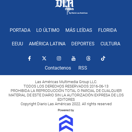
PORTADA
LO ÚLTIMO
MÁS LEÍDAS
FLORIDA
EEUU
AMÉRICA LATINA
DEPORTES
CULTURA
Contactenos
RSS
Las Américas Multimedia Group LLC.
TODOS LOS DERECHOS RESERVADOS 2016-06-13
PROHIBIDA LA REPRODUCCIÓN TOTAL O PARCIAL DE CUALQUIER
MATERIAL DE ESTE DIARIO SIN LA AUTORIZACIÓN EXPRESA DE LOS
EDITORES
Copyright Diario Las Américas 2022. All rights reserved