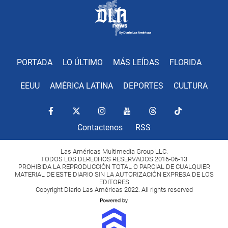
PORTADA
LO ÚLTIMO
MÁS LEÍDAS
FLORIDA
EEUU
AMÉRICA LATINA
DEPORTES
CULTURA
Contactenos
RSS
Las Américas Multimedia Group LLC.
TODOS LOS DERECHOS RESERVADOS 2016-06-13
PROHIBIDA LA REPRODUCCIÓN TOTAL O PARCIAL DE CUALQUIER
MATERIAL DE ESTE DIARIO SIN LA AUTORIZACIÓN EXPRESA DE LOS
EDITORES
Copyright Diario Las Américas 2022. All rights reserved