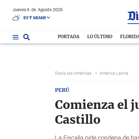
Jueves 6
de
Agosto 2026
83°F MIAMI
PORTADA
LO ÚLTIMO
FLORID
Diario las Américas
>
América Latina
PERÚ
Comienza el j
Castillo
La Fiscalía pide condena de has