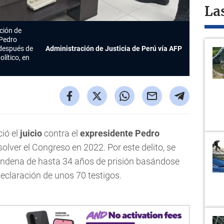
La
ción de
 Pedro
 después de
Administración de Justicia de Perú vía AFP
olítico, en
ió el
juicio
contra el
expresidente
Pedro
isolver el Congreso en 2022. Por este delito, se
condena de hasta 34 años de prisión basándose
eclaración de unos 70 testigos.