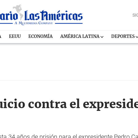
SI
A
EEUU
ECONOMÍA
AMÉRICA LATINA
DEPORTES
uicio contra el expresid
ta 34 años de prisión para el expresidente Pedro Cas