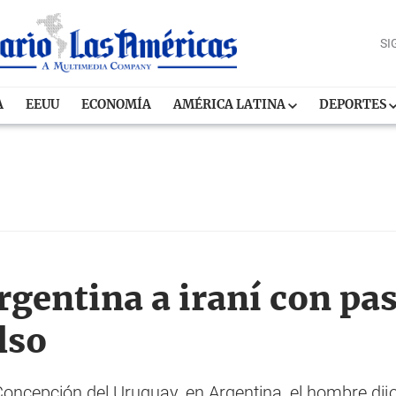
SI
A
EEUU
ECONOMÍA
AMÉRICA LATINA
DEPORTES
rgentina a iraní con pa
lso
 Concepción del Uruguay, en Argentina, el hombre dij