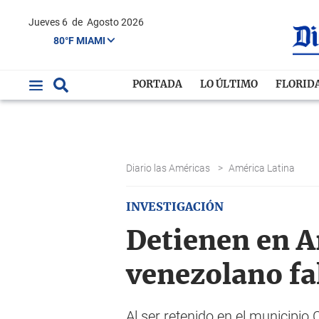
Jueves 6
de
Agosto 2026
80°F MIAMI
PORTADA
LO ÚLTIMO
FLORID
Diario las Américas
>
América Latina
INVESTIGACIÓN
Detienen en A
venezolano fa
Al ser retenido en el municipio