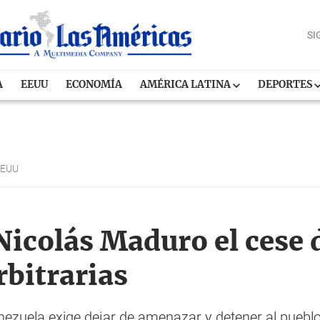
SI
A
EEUU
ECONOMÍA
AMÉRICA LATINA
DEPORTES
EEUU
Nicolás Maduro el cese d
rbitrarias
zuela exige dejar de amenazar y detener al pueblo