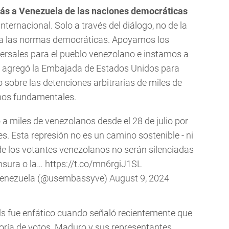
más a Venezuela de las naciones democráticas
ternacional. Solo a través del diálogo, no de la
r a las normas democráticas. Apoyamos los
ersales para el pueblo venezolano e instamos a
, agregó la Embajada de Estados Unidos para
 sobre las detenciones arbitrarias de miles de
chos fundamentales.
a miles de venezolanos desde el 28 de julio por
. Esta represión no es un camino sostenible - ni
de los votantes venezolanos no serán silenciadas
ensura o la…
https://t.co/mn6rgiJ1SL
 Venezuela (@usembassyve)
August 9, 2024
lls fue enfático cuando señaló recientemente que
ía de votos. Maduro y sus representantes