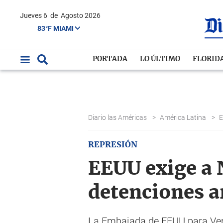
Jueves 6
de
Agosto 2026
83°F MIAMI
PORTADA
LO ÚLTIMO
FLORID
Diario las Américas
>
América Latina
>
REPRESIÓN
EEUU exige a 
detenciones a
La Embajada de EEUU para Vene