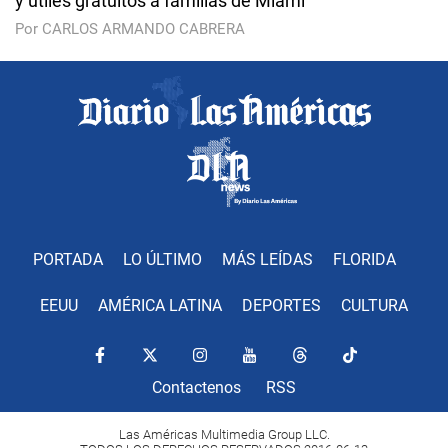
y útiles gratuitos a familias de Miami
Por CARLOS ARMANDO CABRERA
PORTADA
LO ÚLTIMO
MÁS LEÍDAS
FLORIDA
EEUU
AMÉRICA LATINA
DEPORTES
CULTURA
Contactenos
RSS
Las Américas Multimedia Group LLC.