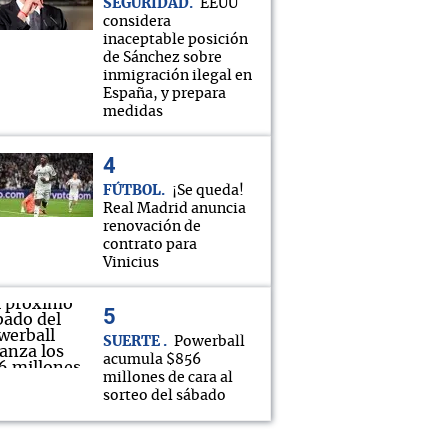
SEGURIDAD
EEUU
considera
inaceptable posición
de Sánchez sobre
inmigración ilegal en
España, y prepara
medidas
FÚTBOL
¡Se queda!
Real Madrid anuncia
renovación de
contrato para
Vinicius
SUERTE
Powerball
acumula $856
millones de cara al
sorteo del sábado