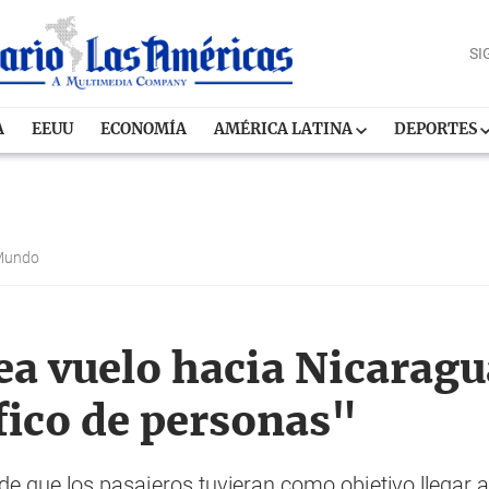
SI
A
EEUU
ECONOMÍA
AMÉRICA LATINA
DEPORTES
Mundo
ea vuelo hacia Nicaragu
fico de personas"
d de que los pasajeros tuvieran como objetivo llegar 