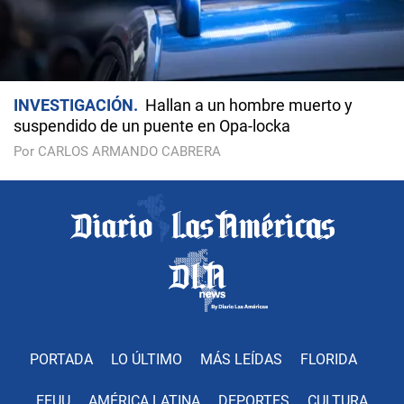
INVESTIGACIÓN
Hallan a un hombre muerto y
suspendido de un puente en Opa-locka
Por CARLOS ARMANDO CABRERA
PORTADA
LO ÚLTIMO
MÁS LEÍDAS
FLORIDA
EEUU
AMÉRICA LATINA
DEPORTES
CULTURA